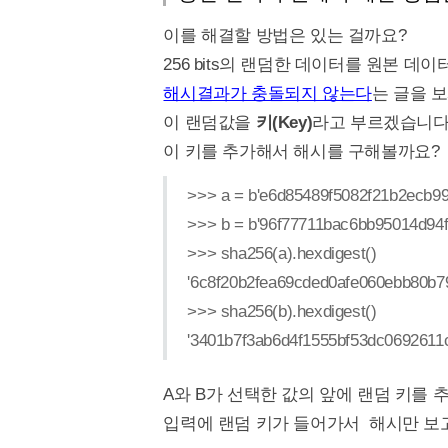
이를 해결할 방법은 있는 걸까요?
256 bits의 랜덤한 데이터를 원본 데
해시결과가 충돌되지 않는다
는 글을 보
이 랜덤값을
키(Key)
라고 부르겠습니다
이 키를 추가해서 해시를 구해볼까요?
>>> a = b'e6d85489f5082f21b2ecb
>>> b = b'96f77711bac6bb95014d9
>>> sha256(a).hexdigest()
'6c8f20b2fea69cded0afe060ebb80b7
>>> sha256(b).hexdigest()
'3401b7f3ab6d4f1555bf53dc0692611
A와 B가 선택한 값의 앞에 랜덤 키를
입력에 랜덤 키가 들어가서 해시만 보