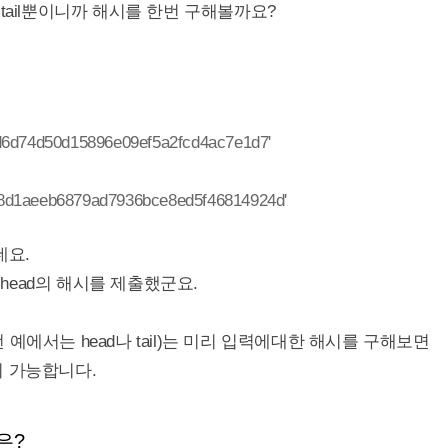
tail뿐이니까 해시를 한번 구해볼까요?
d6d74d50d15896e09ef5a2fcd4ac7e1d7'
8d1aeeb6879ad7936bce8ed5f46814924d'
네요.
 head의 해시를 제출했군요.
예에서는 head나 tail)는 미리 입력에대한 해시를 구해보면
이 가능합니다.
은?