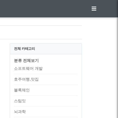
전체 카테고리
분류 전체보기
소프트웨어 개발
호주여행,맛집
블록체인
스팀잇
뇌과학