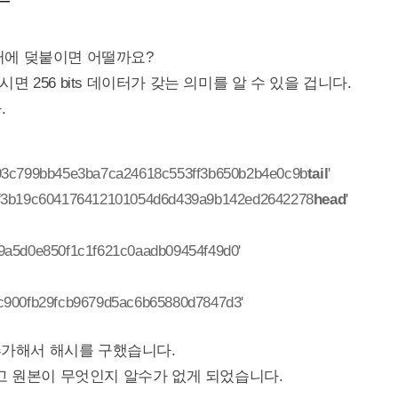
이터에 덪붙이면 어떨까요?
시면 256 bits 데이터가 갖는 의미를 알 수 있을 겁니다.
.
993c799bb45e3ba7ca24618c553ff3b650b2b4e0c9b
tail
'
4f3b19c604176412101054d6d439a9b142ed2642278
head
'
9a5d0e850f1c1f621c0aadb09454f49d0'
c900fb29fcb9679d5ac6b65880d7847d3'
 추가해서 해시를 구했습니다.
고 원본이 무엇인지 알수가 없게 되었습니다.