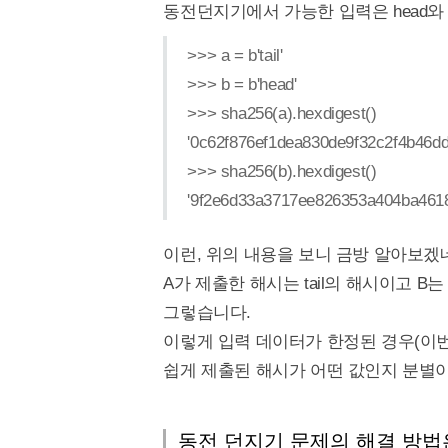
동전던지기에서 가능한 입력은 head와 
>>> a = b'tail'
>>> b = b'head'
>>> sha256(a).hexdigest()
'0c62f876ef1dea830de9f32c2f4b46d
>>> sha256(b).hexdigest()
'9f2e6d33a3717ee826353a404ba461
이런, 위의 내용을 보니 금방 알아보겠
A가 제출한 해시는 tail의 해시이고 B는
그렇습니다.
이렇게 입력 데이터가 한정된 경우(이번 
쉽게 제출된 해시가 어떤 값인지 분별
동전 던지기 문제의 해결 방법