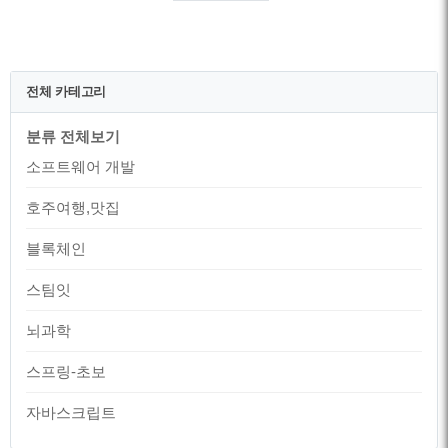
대부분의 기능을 구현한 상태입니다. 각
브라우저별 구현 상태는 ES6 호환 테이블
에서 확인 할 수 있습니다. 최근 상당한 인
기를 끌고 있는 Node.js를 배우기 위해서
전체 카테고리
는 ES6에 새로 추가된 기능을 알아두는 것
이 여러모로 유용합니다. 특히나 이미 자
분류 전체보기
바스크립트로 프로그래밍을 하는데 익숙
하신 분들은 ES6에 추가된 기능을 한번 쭉
소프트웨어 개발
훌어보는 것만으로 도..
호주여행,맛집
블록체인
스팀잇
뇌과학
스프링-초보
자바스크립트