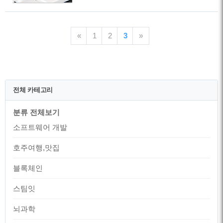
를 번역해서 차례로 공유합니다. 첫번째
때 필요한 요소들을 골라서 사용하면 효과
문서는 Understanding REST입니다.원본
적으로 작업시간을 단축시킬 수 있습니다.
문서는
단시간에 그럴듯한 디자인을 만들어 내는
https://spring.io/understanding/REST 에서
데 유용하고요. 무엇보다 보기에 좋습니
«
1
2
3
»
보실 수 있습니다.라이센스는 원본 문서와
다.^^ ..
동일한 CC BY-ND 3.0 입니다.REST 이해
하기REST(Representational State
Transfer)는 로리 필딩(Roy Fielding)이
2000년도에 작성한 박사학위 논문에서 소
전체 카테고리
개되었습니다. REST는 분산 시스템을 설
계하기 위한 아키텍처의 한 형태입니다.
분류 전체보기
표준으로 정해진 것은 아니지만 몇가지 요
건을 제시하고 있습니다. 상태를 저장하기
소프트웨어 개발
않을 것, ..
호주여행,맛집
블록체인
스팀잇
뇌과학