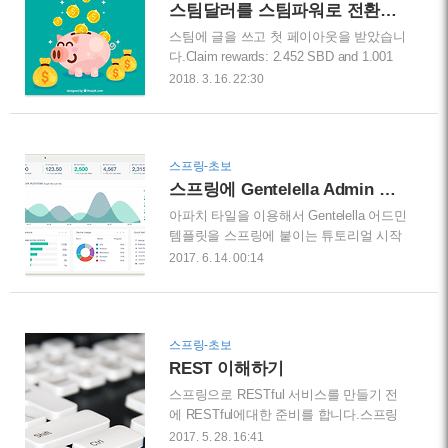
스팀달러를 스팀파워로 전환하기(거래소 이용)
스팀을 구매해야합니다.주식거래와 같이
스팀에 글을 쓰고 첫 페이아웃을 받았습니
매도자와 매수자를 각각 원하는 가격에 맞
다.Claim rewards: 2.452 SBD and 1.001
게 연결시켜주는 시스템입니다.잘만 이용
STEEM POWER보상은 스팀달러와 스팀
하면 단타도 가능할 것 같네요. ^^아래 그
2018. 3. 16. 22:30
파워로 받았는데요.스팀달러를 스팀파워
림이 전체 거래소 풍경입니다. 우선 거래
로 전환하는 방법을 블로그로 옮겨봤습니
소 진입은 스팀잇의 오른쪽 위에 있는 버
다.바로 전환을 할 수 없어 거래소를 이용
튼을 눌러주면 됩니다. 거래소 메뉴 보이
합니다.자연히 거래소 이용방법도 간단히
시죠?STEEM 구매스팀 구매를 해 보겠습
스프링-초보
설명을 하게 되었네요.그동안 스팀백서도
니다. 메뉴를 눌러 거래소에 진입을 합니
스프링에 Gentelella Admin 붙이기 with Apache Tiles
읽어보고 해서 스팀달러와 스팀파워를 구
다.매도 주문 가격 확인화면 아래쪽에 매
아파치 타일을 이용해서 Gentelella 어드민
분할 줄 알게 되었어요.스팀달러보다는 스
수주..
템플릿을 스프링에 붙이는 튜토리얼 시작
팀파워가 더 중요하겠다고 생각을 했죠.
합니다.스프링 이니셜라이져로 시작해서
엇... 그런데 스팀달러를 어떻게 스팀파워
2017. 6. 14. 00:14
Gentelella 어드민을 리소스에 포함시키고
로 전환을 하죠? Designed by Freepik 인터
아파치 타일로 레이아웃을 작성하도록 하
넷을 검색해보니 스팀달러에서 스팀파워
겠습니다.먼저 Gentelella 어드민 템프릿을
로 바로 전환하는 메뉴가 있다고 하던데
처음 보시는 분들은 아래 링크를 방문하시
요.그런데 그사이 메뉴가 변경된 탓인지
스프링-초보
면 데모를 보실 수 있습니
찾을 수가 없네요.대신 스팀에서는 바로
REST 이해하기
다.https://colorlib.com/polygon/gentelella/index.ht
스팀파..
스프링으로 RESTful 서비스를 만들기 전
Bootstrap 3를 적용하여 만든 어드민 사이
에 RESTful에대한 준비를 합니다.스프링
트용 템플릿입니다. 여러가지 유용한 위젯
사이트에 있는 REST관련 문서와 가이드
을 모아둔 형태입니다. 사이트를 제작할
2017. 5. 28. 16:41